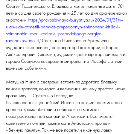
Сергия Радонежского, Владыка отметил памятные даты: 70-
летие со дня своего рождения и 25 лет со дня архиерейской
хиротонии
https://pravoslavnaya-buryatiya.ru/2024/01/31/v-
ulan-ude-otmetili-pamyat-prepodobnyh-shimonaha-kirilla-i-
shimonahini-marii-roditelej-prepodobnogo-sergiya-
radonezhskogo-4/
Светлана Николаевна Артемьева,
художник-иконописец, реставратор I категории, и Борис
Александрович Слёмзин, художник-реставратор приехали из
города Серпухов поздравить митрополита Иосифа с этими
важными событиями.
Матушка Ника с сестрами встретила дорогого Владыку
пением тропаря, кондака и величания нашему престольному
празднику — Сретению Господню.
Высокопреосвященнейший Иосиф с гостями посетили два
предела храма обители и побывали на могилке
новопреставленной монахини Анастасии. Все вместе
молитвенно почтили память мать Анастасии, пропели
«Вечную память». Так же все посетили иконную лавку