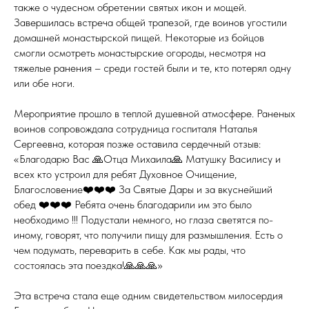
также о чудесном обретении святых икон и мощей.
Завершилась встреча общей трапезой, где воинов угостили
домашней монастырской пищей. Некоторые из бойцов
смогли осмотреть монастырские огороды, несмотря на
тяжелые ранения – среди гостей были и те, кто потерял одну
или обе ноги.
Мероприятие прошло в теплой душевной атмосфере. Раненых
воинов сопровождала сотрудница госпиталя Наталья
Сергеевна, которая позже оставила сердечный отзыв:
«Благодарю Вас 🙏Отца Михаила🙏 Матушку Василису и
всех кто устроил для ребят Духовное Очищение,
Благословение❤️❤️❤️ За Святые Дары и за вкуснейший
обед ❤️❤️❤️ Ребята очень благодарили им это было
необходимо !!! Подустали немного, но глаза светятся по-
иному, говорят, что получили пищу для размышления. Есть о
чем подумать, переварить в себе. Как мы рады, что
состоялась эта поездка!🙏🙏🙏»
Эта встреча стала еще одним свидетельством милосердия