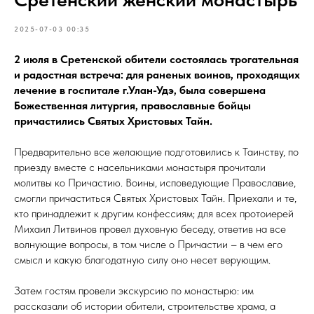
2025-07-03 00:35
2 июля в Сретенской обители состоялась трогательная
и радостная встреча: для раненых воинов, проходящих
лечение в госпитале г.Улан-Удэ, была совершена
Божественная литургия, православные бойцы
причастились Святых Христовых Тайн.
Предварительно все желающие подготовились к Таинству, по
приезду вместе с насельниками монастыря прочитали
молитвы ко Причастию. Воины, исповедующие Православие,
смогли причаститься Святых Христовых Тайн. Приехали и те,
кто принадлежит к другим конфессиям; для всех протоиерей
Михаил Литвинов провел духовную беседу, ответив на все
волнующие вопросы, в том числе о Причастии – в чем его
смысл и какую благодатную силу оно несет верующим.
Затем гостям провели экскурсию по монастырю: им
рассказали об истории обители, строительстве храма, а