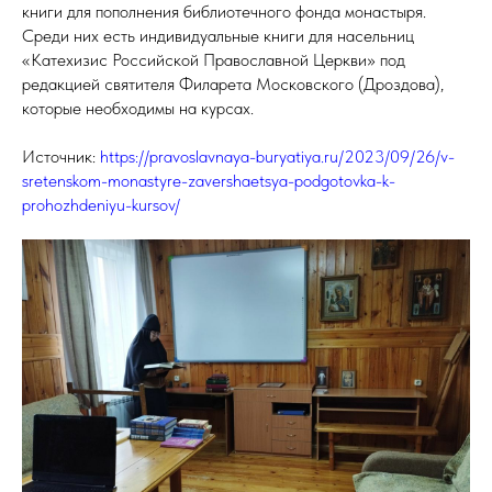
книги для пополнения библиотечного фонда монастыря.
Среди них есть индивидуальные книги для насельниц
«Катехизис Российской Православной Церкви» под
редакцией святителя Филарета Московского (Дроздова),
которые необходимы на курсах.
Источник:
https://pravoslavnaya-buryatiya.ru/2023/09/26/v-
sretenskom-monastyre-zavershaetsya-podgotovka-k-
prohozhdeniyu-kursov/