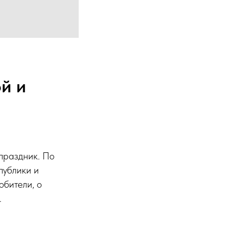
й и
праздник. По
публики и
обители, о
.