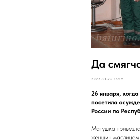
Да смягч
2025-01-26 16:19
26 января, когд
посетила осужд
России по Респу
Матушка привезла
женщин маслицем 