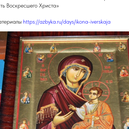
ять Воскресшего Христа»
материалы
https://azbyka.ru/days/ikona-iverskaja