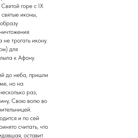
Святой горе с IX
святые иконы,
 образу
уничтожения
 не трогать икону.
ом) для
плыла к Афону.
ий до неба, пришли
ме, но на
несколько раз,
зину, Свою волю во
нительницей.
одится и по сей
инято считать, что
кидавшая, оставит