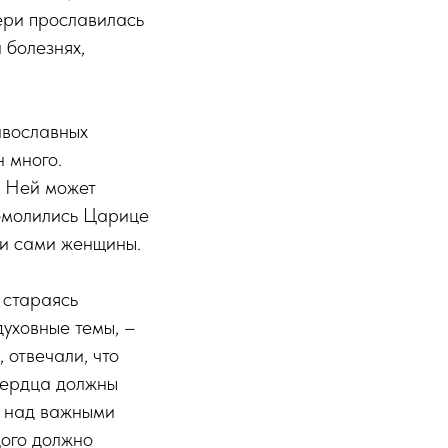
ери прославилась
 болезнях,
авославных
 много.
к Ней может
помолились Царице
ли сами женщины.
 стараясь
духовные темы, –
 отвечали, что
сердца должны
я над важными
дого должно