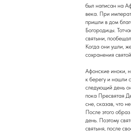
был написан на Аф
века. При импера
пришли в дом благ
Богородицы. Тотча
святыни, пообещал
Когда они ушли, ж
сохранения святой
Афонские иноки, н
к берегу и нашли 
следующий день он
пока Пресвятая Де
сне, сказав, что 
После этого образ
день. Поэтому свя
святыня, после св