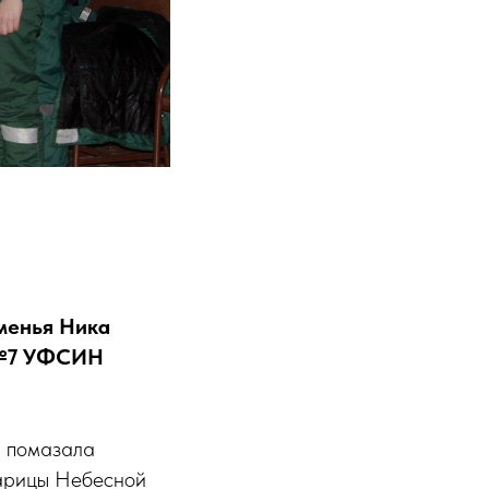
уменья Ника
 №7 УФСИН
, помазала
Царицы Небесной