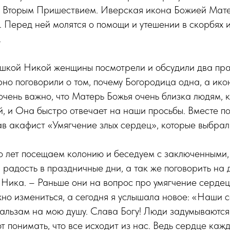
д Вторым Пришествием. Иверская икона Божией Мат
 Перед ней молятся о помощи и утешении в скорбях и
.
ушкой Никой женщины посмотрели и обсудили два пр
но поговорили о том, почему Богородица одна, а икон
чень важно, что Матерь Божья очень близка людям, 
й, и Она быстро отвечает на наши просьбы. Вместе 
ав акафист «Умягчение злых сердец», которые выбра
о лет посещаем колонию и беседуем с заключенными,
 радость в праздничные дни, а так же поговорить на 
Ника. – Раньше они на вопрос про умягчение сердец,
но измениться, а сегодня я услышала новое: «Наши 
бальзам на мою душу. Слава Богу! Люди задумываютс
 понимать, что все исходит из нас. Ведь сердце каж