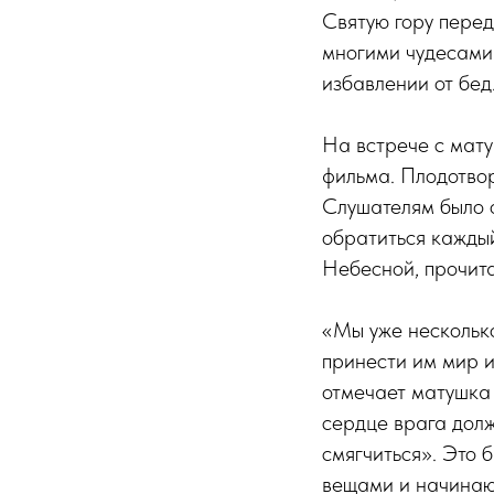
Святую гору пере
многими чудесами.
избавлении от бед
На встрече с мат
фильма. Плодотвор
Слушателям было о
обратиться кажды
Небесной, прочит
«Мы уже нескольк
принести им мир и
отмечает матушка 
сердце врага долж
смягчиться». Это 
вещами и начинают