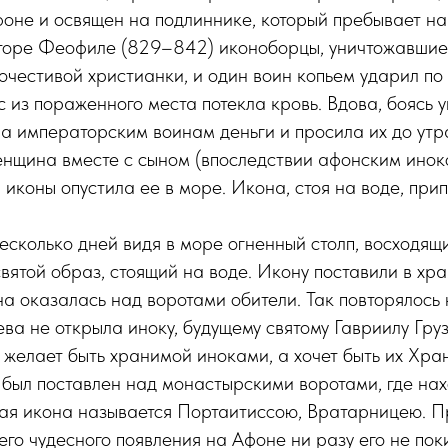
оне и освящен на подлиннике, который пребывает на 
торе Феофиле (829–842) иконоборцы, уничтожавшие 
очестивой христианки, и один воин копьем ударил по
с из пораженного места потекла кровь. Вдова, боясь 
а императорским воинам деньги и просила их до утра
енщина вместе с сыном (впоследствии афонским инок
 иконы опустила ее в море. Икона, стоя на воде, при
есколько дней видя в море огненный столп, восходящ
святой образ, стоящий на воде. Икону поставили в хра
а оказалась над воротами обители. Так повторялось 
ва не открыла иноку, будущему святому Гавриилу Гру
не желает быть хранимой иноками, а хочет быть их Хра
 был поставлен над монастырскими воротами, где нах
тая икона называется Портаитиссою, Вратарницею. Пр
оего чудесного появления на Афоне ни разу его не по