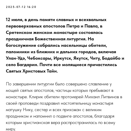
2025-07-12 16:20
12 июля, в день памяти славных и всехвальных
первоверховных апостолов Петра и Павла, в
Сретенском женском монастыре состоялась
праздничная Божественная литургия. На
богослужение собрались насельницы обители,
паломники из ближних и дальних городов, включая
Улан-Удэ, Чебоксары, Иркутск, Якутск, Читу, Бодайбо и
село Багдарин. Почти все молящиеся причастились
Святых Христовых Тайн.
По завершении литургии было совершено славление у
мощей святых апостолов, частицы которых пребывают в
монастыре. Клирик обители протоиерей Михаил Литвинов в
своей проповеди поздравил настоятельницу монастыря
матушку Нику, сестер и всех прихожан с великим
праздником и напомнил о подвиге апостолов, благодаря
которым христианская вера распространилась по всему
миру.