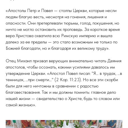
«Апостолы Петр и Павел — столпы Церкви, которые несли
людям благую весть, несмотря на гонения, лишения и
опасности. Они претерпевали тюрьмы, голод, покушения, но
ничто не могло остановить их проповедь. За короткое время
вера Христова охватила всю Римскую империю и вышла
далеко за ее пределы — это стало возможным не только по
Божией благодати, но и благодаря их великому труду».
Отец Михаил призвал верующих внимательно читать Деяния
апостолов, чтобы осознать, какими усилиями давалось им
утверждение Церкви. «Апостол Павел писал: "Я… в трудах, …в
темницах, …при смерти…" (2 Кор. 11:23). Но все эти скорби
были для него ничтожны в сравнении с радостью
благовествования. Так и мы должны помнить: главное дело
нашей жизни — свидетельство о Христе, будь то словом или
самой жизнью».